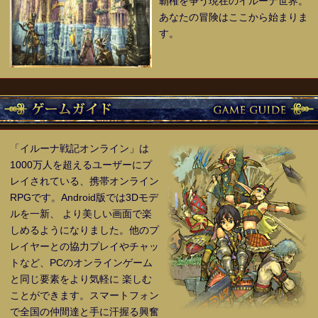
覇権を争う現在のイルーナ世界。
あなたの冒険はここから始まりま
す。
「
イルーナ戦記オンライン
」は
1000万人を超えるユーザーにプ
レイされている、携帯オンライン
RPGです。Android版では3Dモデ
ルを一新、 より美しい画面で楽
しめるようになりました。他のプ
レイヤーとの協力プレイやチャッ
トなど、PCのオンラインゲーム
と同じ要素をより気軽に 楽しむ
ことができます。スマートフォン
で全国の仲間達と手に汗握る興奮