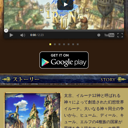
太古、イルーナ12神と呼ばれる
神々によって創造された幻想世界
イルーナ。大いなる神々同士の争
いから、ヒューム、ディール、キ
ュール、エルフの4種族の国家が